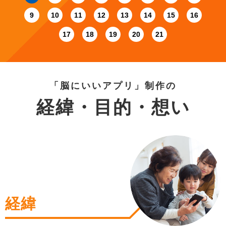
9
10
11
12
13
14
15
16
17
18
19
20
21
「脳にいいアプリ」制作の
経緯・目的
・想い
経緯